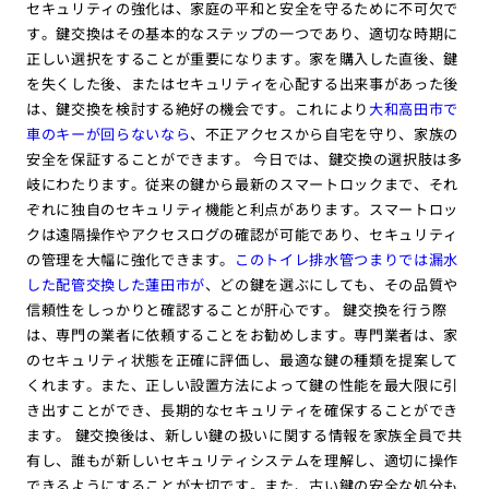
セキュリティの強化は、家庭の平和と安全を守るために不可欠で
す。鍵交換はその基本的なステップの一つであり、適切な時期に
正しい選択をすることが重要になります。家を購入した直後、鍵
を失くした後、またはセキュリティを心配する出来事があった後
は、鍵交換を検討する絶好の機会です。これにより
大和高田市で
車のキーが回らないなら
、不正アクセスから自宅を守り、家族の
安全を保証することができます。 今日では、鍵交換の選択肢は多
岐にわたります。従来の鍵から最新のスマートロックまで、それ
ぞれに独自のセキュリティ機能と利点があります。スマートロッ
クは遠隔操作やアクセスログの確認が可能であり、セキュリティ
の管理を大幅に強化できます。
このトイレ排水管つまりでは漏水
した配管交換した蓮田市が
、どの鍵を選ぶにしても、その品質や
信頼性をしっかりと確認することが肝心です。 鍵交換を行う際
は、専門の業者に依頼することをお勧めします。専門業者は、家
のセキュリティ状態を正確に評価し、最適な鍵の種類を提案して
くれます。また、正しい設置方法によって鍵の性能を最大限に引
き出すことができ、長期的なセキュリティを確保することができ
ます。 鍵交換後は、新しい鍵の扱いに関する情報を家族全員で共
有し、誰もが新しいセキュリティシステムを理解し、適切に操作
できるようにすることが大切です。また、古い鍵の安全な処分も