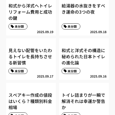
和式から洋式へトイレ
給湯器の水抜きをすべ
リフォーム費用と成功
き運命の3つの夜
の鍵
未分類
未分類
2025.09.19
2025.09.18
見えない配管をいたわ
和式と洋式その構造に
るトイレを長持ちさせ
秘められた日本トイレ
る新習慣
の進化論
未分類
未分類
2025.09.17
2025.09.16
スペアキー作成の値段
トイレ詰まりが一瞬で
はいくら？種類別料金
解消それは幸運か警告
相場
か