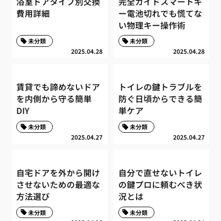
浴室ドアタイプ別交換
完全ガイドスマートキ
費用詳細
ー電池切れでも慌てな
い物理キー操作術
未分類
未分類
2025.04.28
2025.04.28
賃貸でも諦めないドア
トイレの鍵トラブルを
を内側から守る簡単
防ぐ日頃からできる簡
DIY
単ケア
未分類
未分類
2025.04.27
2025.04.27
自宅ドアを外から開け
自分で直せないトイレ
させないための最適な
の鍵プロに頼むべき状
方法選び
況とは
未分類
未分類