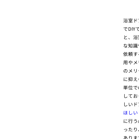
浴室ド
でDI
と、浴
な知識
依頼す
用やメ
のメリ
に抑え
単位で
してお
しいド
ほしい
に行う
ったり
ありま