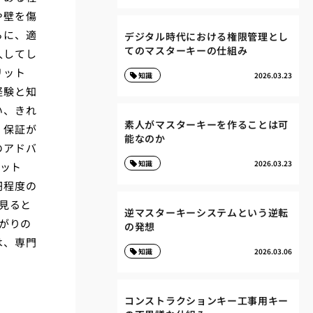
や壁を傷
らに、適
デジタル時代における権限管理とし
てのマスターキーの仕組み
入してし
リット
知識
2026.03.23
経験と知
い、きれ
素人がマスターキーを作ることは可
、保証が
能なのか
のアドバ
知識
2026.03.23
リット
円程度の
見ると
逆マスターキーシステムという逆転
がりの
の発想
は、専門
知識
2026.03.06
コンストラクションキー工事用キー