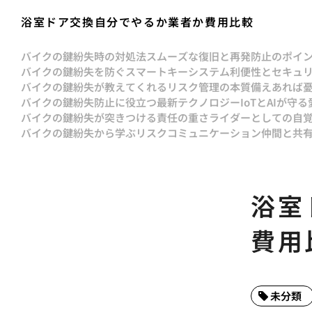
浴室ドア交換自分でやるか業者か費用比較
バイクの鍵紛失時の対処法スムーズな復旧と再発防止のポイ
バイクの鍵紛失を防ぐスマートキーシステム利便性とセキュ
バイクの鍵紛失が教えてくれるリスク管理の本質備えあれば
バイクの鍵紛失防止に役立つ最新テクノロジーIoTとAIが守る
バイクの鍵紛失が突きつける責任の重さライダーとしての自
バイクの鍵紛失から学ぶリスクコミュニケーション仲間と共
浴室
費用
未分類