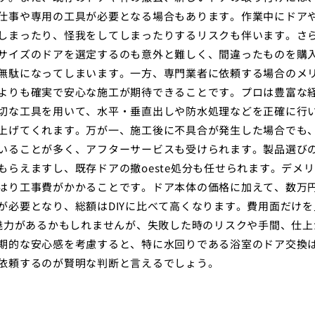
仕事や専用の工具が必要となる場合もあります。作業中にドア
しまったり、怪我をしてしまったりするリスクも伴います。さ
サイズのドアを選定するのも意外と難しく、間違ったものを購
無駄になってしまいます。一方、専門業者に依頼する場合のメ
よりも確実で安心な施工が期待できることです。プロは豊富な
切な工具を用いて、水平・垂直出しや防水処理などを正確に行
上げてくれます。万が一、施工後に不具合が発生した場合でも
いることが多く、アフターサービスも受けられます。製品選び
もらえますし、既存ドアの撤oeste処分も任せられます。デメ
はり工事費がかかることです。ドア本体の価格に加えて、数万
が必要となり、総額はDIYに比べて高くなります。費用面だけを
に魅力があるかもしれませんが、失敗した時のリスクや手間、仕上
期的な安心感を考慮すると、特に水回りである浴室のドア交換
依頼するのが賢明な判断と言えるでしょう。