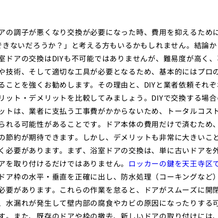
アの調子が悪くなり交換が必要になった時、費用を抑えるため
Yできないだろうか？」と考える方もいるかもしれません。結論か
室ドアの交換はDIYも不可能ではありませんが、難易度が高く、
や技術、そして適切な工具が必要となるため、基本的にはプロ
ることを強くお勧めします。その理由と、DIYと業者依頼それぞ
リット・デメリットを比較してみましょう。DIYで交換する場合
ットは、業者に支払う工事費がかからないため、トータルコス
られる可能性があることです。ドア本体の費用だけで済むため
の節約が期待できます。しかし、デメリットも非常に大きいこ
く必要があります。まず、浴室ドアの交換は、単に古いドアを
アを取り付けるだけではありません。
ロッカーの鍵を天王寺区
ドア枠の水平・垂直を正確に出し、防水処理（コーキングなど
必要があります。これらの作業を怠ると、ドアがスムーズに開
、水漏れが発生して壁内部の腐食やカビの原因になったりする
す。また、既存のドアや枠の撤去、新しいドアの取り付けには