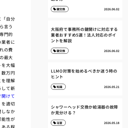
鍵交換
2026.06.02
に「自分
ら言う
大阪府で事務所の鍵開けに対応する
専門的
業者おすすめ5選！法人対応のポイ
ントを解説
の業者に
れの費
鍵交換
2026.06.02
の最大
トを大幅
LLMO対策を始めるべきか迷う時の
、数万円
ヒント
とを理解
知識
2026.05.21
外して新
で開けて
）を適切
シャワーヘッド交換か給湯器の故障
閉しなか
か見分ける？
可能性が
浴室
2026.05.18
、ある程