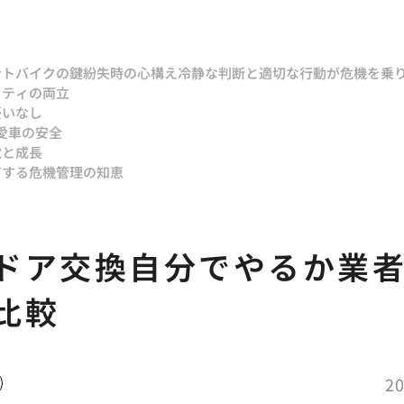
ント
バイクの鍵紛失時の心構え冷静な判断と適切な行動が危機を乗
リティの両立
憂いなし
愛車の安全
覚と成長
有する危機管理の知恵
ドア交換自分でやるか業
比較
20