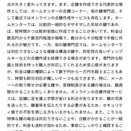
点が大きく変わってきます。まず、合鍵を作成できる代表的な場
所としては、ホームセンターの合鍵コーナー、街の鍵専門店、そ
して最近ではオンラインの合鍵作成サービスも存在します。ホー
ムセンターでは、比較的一般的なギザギザした形状の鍵であれ
ば、短時間かつ比較的安価に作成できることが多いです。料金は
数百円から千数百円程度が相場で、数分から十分程度で手軽に作
れるのが魅力です。一方、街の鍵専門店では、ホームセンターで
は対応できないような複雑な構造の鍵や、防犯性の高いディンプ
ルキーなどの合鍵作成も依頼できる場合があります。専門的な知
識と技術を持った職人が対応してくれるため安心感があります
が、料金は鍵の種類によって数千円から一万円を超えることもあ
り、時間も即日対応が難しいケースも出てきます。特に、メーカ
ーへの取り寄せが必要な鍵や、登録制度がある鍵の場合は、数週
間かかることも珍しくありません。オンラインの合鍵作成サービ
スは、店舗に足を運ぶ手間が省ける利点がありますが、鍵の写真
を送ったり、鍵番号を伝えたりする必要があるため、セキュリテ
ィ面での不安を感じる方もいるかもしれません。また、こちらも
特殊な鍵の場合は対応できないことや、日数がかかることが一般
的です。料金も送料が加わるため、事前にしっかりと確認するこ