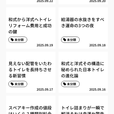
2025.09.22
2025.09.20
和式から洋式へトイレ
給湯器の水抜きをすべ
リフォーム費用と成功
き運命の3つの夜
の鍵
未分類
未分類
2025.09.19
2025.09.18
見えない配管をいたわ
和式と洋式その構造に
るトイレを長持ちさせ
秘められた日本トイレ
る新習慣
の進化論
未分類
未分類
2025.09.17
2025.09.16
スペアキー作成の値段
トイレ詰まりが一瞬で
はいくら？種類別料金
解消それは幸運か警告