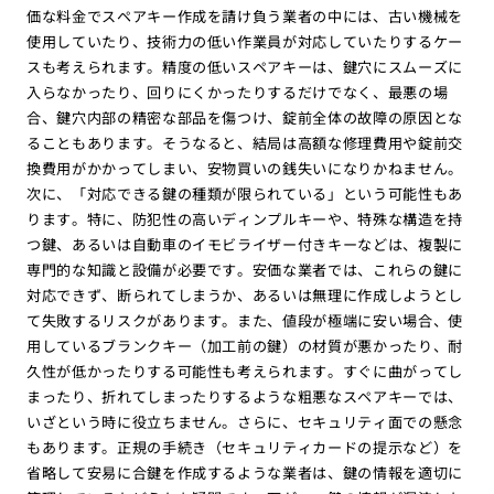
価な料金でスペアキー作成を請け負う業者の中には、古い機械を
使用していたり、技術力の低い作業員が対応していたりするケー
スも考えられます。精度の低いスペアキーは、鍵穴にスムーズに
入らなかったり、回りにくかったりするだけでなく、最悪の場
合、鍵穴内部の精密な部品を傷つけ、錠前全体の故障の原因とな
ることもあります。そうなると、結局は高額な修理費用や錠前交
換費用がかかってしまい、安物買いの銭失いになりかねません。
次に、「対応できる鍵の種類が限られている」という可能性もあ
ります。特に、防犯性の高いディンプルキーや、特殊な構造を持
つ鍵、あるいは自動車のイモビライザー付きキーなどは、複製に
専門的な知識と設備が必要です。安価な業者では、これらの鍵に
対応できず、断られてしまうか、あるいは無理に作成しようとし
て失敗するリスクがあります。また、値段が極端に安い場合、使
用しているブランクキー（加工前の鍵）の材質が悪かったり、耐
久性が低かったりする可能性も考えられます。すぐに曲がってし
まったり、折れてしまったりするような粗悪なスペアキーでは、
いざという時に役立ちません。さらに、セキュリティ面での懸念
もあります。正規の手続き（セキュリティカードの提示など）を
省略して安易に合鍵を作成するような業者は、鍵の情報を適切に