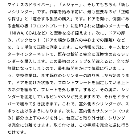
マイナスのドライバー」、「メジャー」、そしてもちろん「新し
いシリンダー」です。作業を始める前に、最も重要なのが「正確
な採寸」と「適合する製品の購入」です。ドアを開け、側面にあ
る金属の板（フロントプレート）に刻印された錠前のメーカー名
（MIWA, GOALなど）と型番を必ず控えます。次に、ドアの厚
み、バックセット（ドアの端から鍵穴の中心までの距離）など
を、ミリ単位で正確に測定します。この情報を元に、ホームセン
ターやインターネットで、既存の錠前と完全に互換性のあるシリ
ンダーを購入します。この最初のステップを間違えると、全てが
無駄になってしまうので、最も時間をかけて慎重に行いましょ
う。交換作業は、まず既存のシリンダーの取り外しから始まりま
す。ドアを開けた状態で、フロントプレートを固定している上下
のネジを緩めて、プレートを外します。すると、その奥に、シリ
ンダーを固定しているピンやネジが見えますので、それをドライ
バーで緩めて引き抜きます。これで、室外側のシリンダーが、ス
ポッと抜けるようになります。次に、室内側のサムターン（つま
み）部分の上下のネジを外し、台座ごと取り外せば、シリンダー
は完全に分離できます。取り付けは、この手順を完全に逆に行う
だけです。