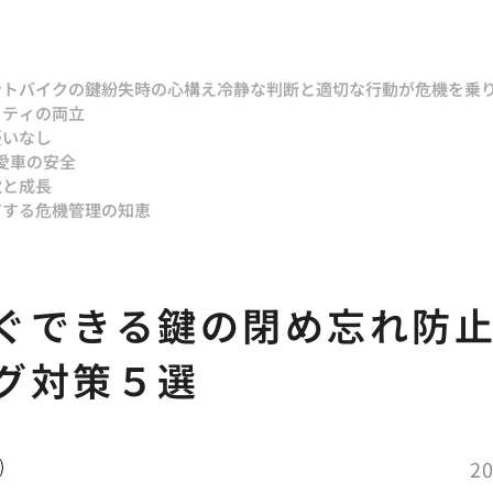
ント
バイクの鍵紛失時の心構え冷静な判断と適切な行動が危機を乗
リティの両立
憂いなし
愛車の安全
覚と成長
有する危機管理の知恵
ぐできる鍵の閉め忘れ防
グ対策５選
20