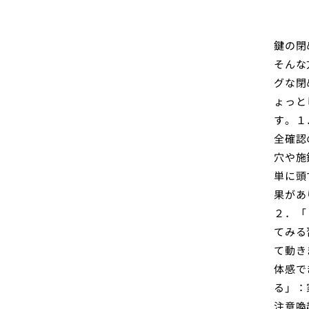
鍵の閉
そんな
グな閉
ょっと
す。１
全確認
穴や施
単に頭
果があ
２．「
てみる
て動き
体感で
る」：
注意喚