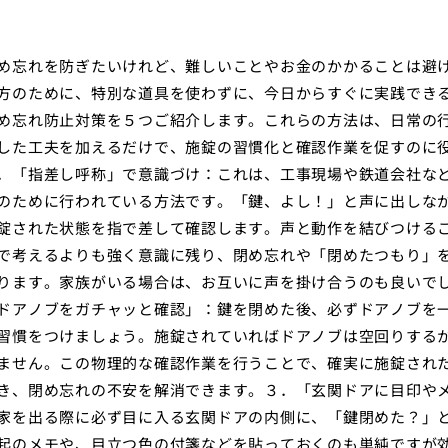
め忘れを防ぎたいけれど、難しいことやお金のかかることは避
方のために、特別な道具を使わずに、今日からすぐに実践でき
め忘れ防止対策を５つご紹介します。これらの方法は、日常の
した工夫を加えるだけで、施錠の習慣化と確認作業を促すのに
．「指差し呼称」で意識づけ：これは、工事現場や鉄道会社な
のために行われている方法です。「鍵、よし！」と声に出しな
錠された状態を指で差して確認します。声と動作を結びつける
で考えるよりも強く意識に残り、閉め忘れや「閉めたつもり」
ります。家族がいる場合は、お互いに声を掛け合うのも良いで
ドアノブをガチャッと確認」：鍵を閉めた後、必ずドアノブを
習慣をつけましょう。施錠されていればドアノブは空回りする
ません。この物理的な確認作業を行うことで、確実に施錠され
き、閉め忘れの不安を解消できます。３．「玄関ドアに目印や
家を出る際に必ず目に入る玄関ドアの内側に、「鍵閉めた？」
起のメモや、目立つ色の付箋などを貼っておくのも単純ですが