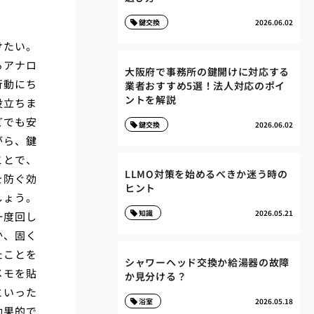
鍵交換
2026.06.02
けたい。
るアナロ
大阪府で事務所の鍵開けに対応する
行動にち
業者おすすめ5選！法人対応のポイ
ントを解説
役立ちま
どでも安
鍵交換
2026.06.02
がら、鍵
ことで、
LLMO対策を始めるべきか迷う時の
を防ぐ効
ヒント
しょう。
知識
2026.05.21
一度回し
か、固く
たことを
シャワーヘッド交換か給湯器の故障
メモを貼
か見分ける？
といった
浴室
2026.05.18
効果的で