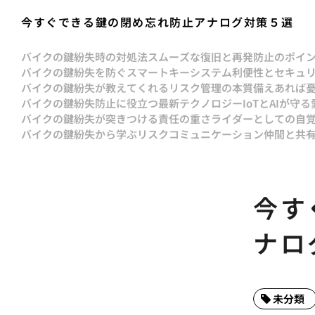
今すぐできる鍵の閉め忘れ防止アナログ対策５選
バイクの鍵紛失時の対処法スムーズな復旧と再発防止のポイ
バイクの鍵紛失を防ぐスマートキーシステム利便性とセキュ
バイクの鍵紛失が教えてくれるリスク管理の本質備えあれば
バイクの鍵紛失防止に役立つ最新テクノロジーIoTとAIが守る
バイクの鍵紛失が突きつける責任の重さライダーとしての自
バイクの鍵紛失から学ぶリスクコミュニケーション仲間と共
今す
ナロ
未分類