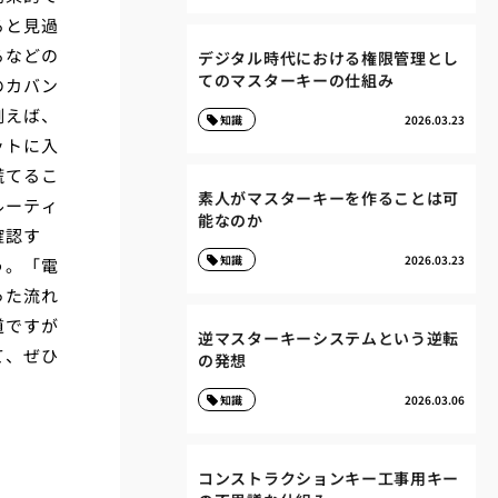
ると見過
るなどの
デジタル時代における権限管理とし
てのマスターキーの仕組み
のカバン
例えば、
知識
2026.03.23
ットに入
慌てるこ
素人がマスターキーを作ることは可
ルーティ
能なのか
確認す
知識
2026.03.23
う。「電
った流れ
道ですが
逆マスターキーシステムという逆転
て、ぜひ
の発想
知識
2026.03.06
コンストラクションキー工事用キー