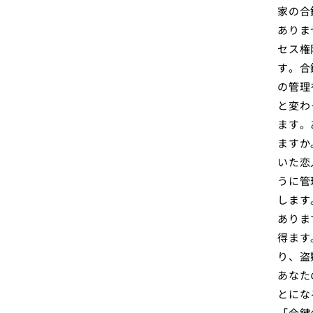
家の合
ありま
セス権
す。合
の管理
と変わ
ます。
ますか
いた恋
うに管
します
ありま
得ます
り、盗
あなた
とにな
「合鍵