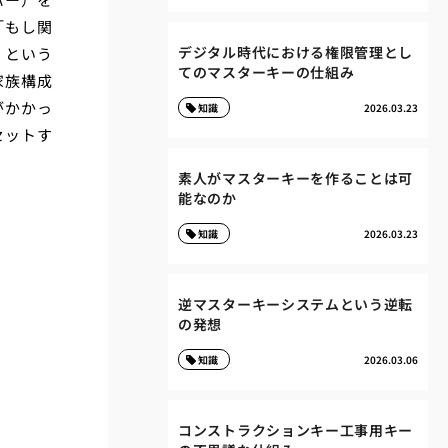
「もし関
デジタル時代における権限管理とし
」という
てのマスターキーの仕組み
家族構成
がかかっ
知識
2026.03.23
セットす
素人がマスターキーを作ることは可
能なのか
知識
2026.03.23
逆マスターキーシステムという逆転
の発想
知識
2026.03.06
コンストラクションキー工事用キー