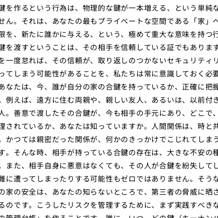
鍵を作るという行為は、物理的な鍵が一本増える、という単純
せん。それは、あなたの最もプライベートな空間である「家」
限を、新たに誰かに与える、という、極めて重大な意味を持つ
鍵を渡すということは、その相手を信頼している証でもありま
を一度怠れば、その信頼が、取り返しのつかないセキュリティ
ってしまう可能性があることを、私たちは常に意識しておく必
あなたは、今、誰が自分の家の合鍵を持っているか、正確に把
。例えば、遠方に住む両親や、親しい友人、あるいは、以前付
人。善意で渡したその合鍵が、今も相手の手元にあり、どこで
理されているか、あなたは知っていますか。人間関係は、時と
。かつては親密だった関係が、何かのきっかけでこじれてしま
す。そんな時、相手が持っている合鍵の存在は、大きな不安の
。また、相手自身に悪意はなくても、その人が合鍵を紛失して
難に遭ってしまったりする可能性もゼロではありません。そう
の家の安全は、あなたの知らないところで、第三者の脅威に晒
るのです。こうしたリスクを管理するために、まず実践すべき
の管理台帳」を作ることです。誰に、いつ、どの鍵（キーナン