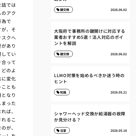
な話では
鍵交換
2026.06.02
へのアク
行為で
すが、そ
大阪府で事務所の鍵開けに対応する
業者おすすめ5選！法人対応のポイ
リスクへ
ントを解説
要があり
握してい
鍵交換
2026.06.02
き合って
、どのよ
LLMO対策を始めるべきか迷う時の
共に変化
ヒント
うことも
知識
2026.05.21
種となり
しまった
なれば、
シャワーヘッド交換か給湯器の故障
されるこ
か見分ける？
なのが、
浴室
2026.05.18
バー）を