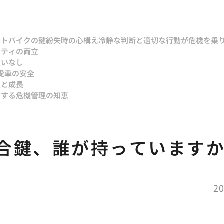
ント
バイクの鍵紛失時の心構え冷静な判断と適切な行動が危機を乗
リティの両立
憂いなし
愛車の安全
覚と成長
有する危機管理の知恵
合鍵、誰が持っています
20