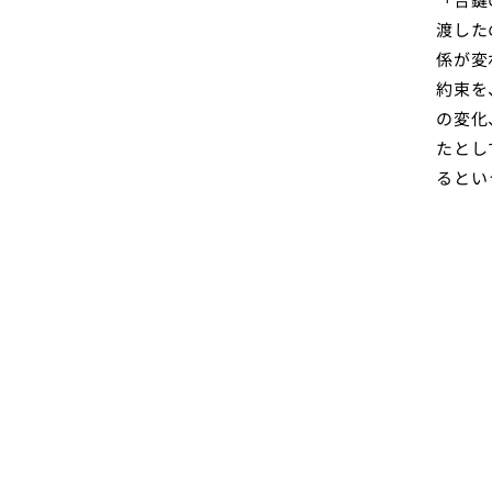
渡した
係が変
約束を
の変化
たとし
るとい