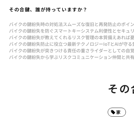
その合鍵、誰が持っていますか？
バイクの鍵紛失時の対処法スムーズな復旧と再発防止のポイ
バイクの鍵紛失を防ぐスマートキーシステム利便性とセキュ
バイクの鍵紛失が教えてくれるリスク管理の本質備えあれば
バイクの鍵紛失防止に役立つ最新テクノロジーIoTとAIが守る
バイクの鍵紛失が突きつける責任の重さライダーとしての自
バイクの鍵紛失から学ぶリスクコミュニケーション仲間と共
その
家