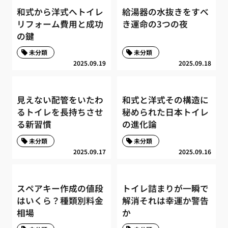
和式から洋式へトイレ
給湯器の水抜きをすべ
リフォーム費用と成功
き運命の3つの夜
の鍵
未分類
未分類
2025.09.19
2025.09.18
見えない配管をいたわ
和式と洋式その構造に
るトイレを長持ちさせ
秘められた日本トイレ
る新習慣
の進化論
未分類
未分類
2025.09.17
2025.09.16
スペアキー作成の値段
トイレ詰まりが一瞬で
はいくら？種類別料金
解消それは幸運か警告
相場
か