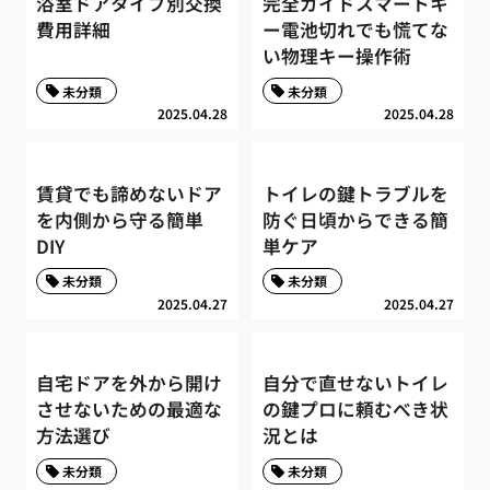
浴室ドアタイプ別交換
完全ガイドスマートキ
費用詳細
ー電池切れでも慌てな
い物理キー操作術
未分類
未分類
2025.04.28
2025.04.28
賃貸でも諦めないドア
トイレの鍵トラブルを
を内側から守る簡単
防ぐ日頃からできる簡
DIY
単ケア
未分類
未分類
2025.04.27
2025.04.27
自宅ドアを外から開け
自分で直せないトイレ
させないための最適な
の鍵プロに頼むべき状
方法選び
況とは
未分類
未分類