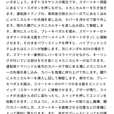
いきましょう。まずトヨタヤリスの場合です。スマートキー側面
にあるリリースボタンを押しながら、メカニカルキーを引き抜き
ます。運転席ドアノブの、車両後方側のカバーの下にあるくぼみ
にメカニカルキーの先端を差し込み、カバーを浮かせて取り外し
ます。現れた鍵穴にメカニカルキーを差し込み回して解錠しま
す。車内に入ったら、ブレーキペダルを踏み、スマートキーのト
ヨタマークのある面をパワースイッチ（スタートボタン）に接触
させます。そのままパワースイッチを押すと、ハイブリッドシス
テムまたはエンジンが始動します。次にホンダN-BOXの場合で
す。スマートキー裏側のレバーをスライドさせながら、キーリン
グが付いている部分を引き抜くとメカニカルキーが出てきます。
運転席ドアハンドル後方のカバーの下側にある溝にメカニカルキ
ーの先端を差し込み、カバーを慎重に持ち上げて外します。鍵穴
にメカニカルキーを挿入し回して解錠します。車内では、ブレー
キペダルを踏み、スマートキーのHマークのある面をエンジンス
イッチ（スタートボタン）に接触させます。ブザーが鳴り、スイ
ッチが点滅から点灯に変わったら、スイッチを押してエンジンを
始動させます。このように、メカニカルキーの取り出し機構、鍵
穴カバーの外し方、スマートキーを接触させる位置などが車種に
よって微妙に異なります。また、年式やグレードによっても仕様