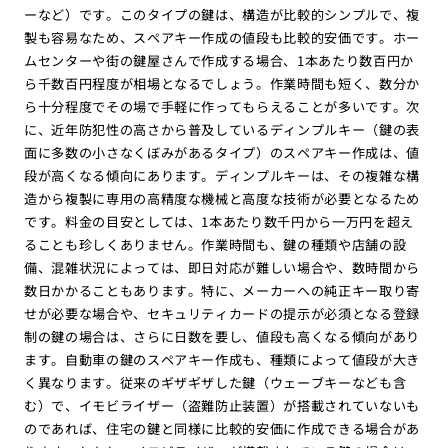
ーなど）です。このタイプの鍵は、構造が比較的シンプルで、複
製も容易なため、スペアキー作成の値段も比較的安価です。ホー
ムセンターや街の鍵屋さんで作成する場合、1本あたり数百円か
ら千数百円程度が相場となるでしょう。作業時間も短く、数分か
ら十分程度でその場で手軽に作ってもらえることが多いです。次
に、近年防犯性の高さから普及しているディンプルキー（鍵の表
面に多数の小さなくぼみがあるタイプ）のスペアキー作成は、値
段が高くなる傾向にあります。ディンプルキーは、その複雑な構
造から複製に専用の高精度な機械と高度な技術が必要となるため
です。料金の目安としては、1本あたり数千円から一万円を超え
ることも珍しくありません。作業時間も、鍵の種類や店舗の設
備、混雑状況によっては、即日対応が難しい場合や、数時間から
数日かかることもあります。特に、メーカーへの純正キー取り寄
せが必要な場合や、セキュリティカードの提示が必須となる登録
制の鍵の場合は、さらに日数を要し、値段も高くなる傾向があり
ます。自動車の鍵のスペアキー作成も、種類によって値段が大き
く異なります。従来のギザギザした鍵（ウェーブキーなども含
む）で、イモビライザー（盗難防止装置）が搭載されていないも
のであれば、住宅の鍵と同様に比較的安価に作成できる場合があ