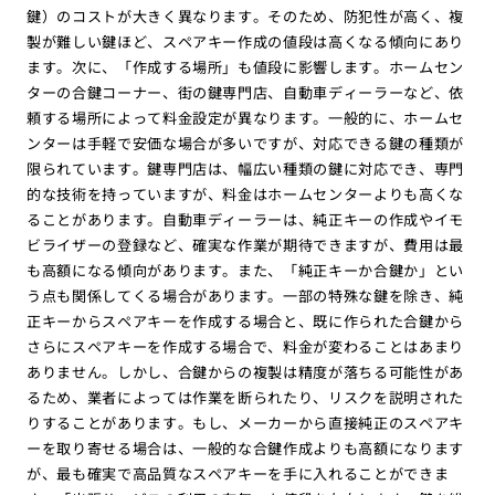
鍵）のコストが大きく異なります。そのため、防犯性が高く、複
製が難しい鍵ほど、スペアキー作成の値段は高くなる傾向にあり
ます。次に、「作成する場所」も値段に影響します。ホームセン
ターの合鍵コーナー、街の鍵専門店、自動車ディーラーなど、依
頼する場所によって料金設定が異なります。一般的に、ホームセ
ンターは手軽で安価な場合が多いですが、対応できる鍵の種類が
限られています。鍵専門店は、幅広い種類の鍵に対応でき、専門
的な技術を持っていますが、料金はホームセンターよりも高くな
ることがあります。自動車ディーラーは、純正キーの作成やイモ
ビライザーの登録など、確実な作業が期待できますが、費用は最
も高額になる傾向があります。また、「純正キーか合鍵か」とい
う点も関係してくる場合があります。一部の特殊な鍵を除き、純
正キーからスペアキーを作成する場合と、既に作られた合鍵から
さらにスペアキーを作成する場合で、料金が変わることはあまり
ありません。しかし、合鍵からの複製は精度が落ちる可能性があ
るため、業者によっては作業を断られたり、リスクを説明された
りすることがあります。もし、メーカーから直接純正のスペアキ
ーを取り寄せる場合は、一般的な合鍵作成よりも高額になります
が、最も確実で高品質なスペアキーを手に入れることができま