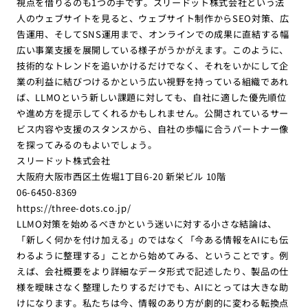
視点を借りるのも1つの手です。スリードット株式会社という法
人のウェブサイトを見ると、ウェブサイト制作からSEO対策、広
告運用、そしてSNS運用まで、オンラインでの成果に直結する幅
広い事業支援を展開している様子がうかがえます。このように、
技術的なトレンドを追いかけるだけでなく、それをいかにして企
業の利益に結びつけるかという広い視野を持っている組織であれ
ば、LLMOという新しい課題に対しても、自社に適した優先順位
や進め方を提示してくれるかもしれません。公開されているサー
ビス内容や支援のスタンスから、自社の歩幅に合うパートナー像
を探ってみるのもよいでしょう。
スリードット株式会社
大阪府大阪市西区土佐堀1丁目6-20 新栄ビル 10階
06-6450-8369
https://three-dots.co.jp/
LLMO対策を始めるべきかという迷いに対する小さな結論は、
「新しく何かを付け加える」のではなく「今ある情報をAIにも伝
わるように整理する」ことから始めてみる、ということです。例
えば、会社概要をより詳細なデータ形式で記述したり、製品の仕
様を曖昧さなく整理したりするだけでも、AIにとっては大きな助
けになります。私たちは今、情報のあり方が劇的に変わる転換点