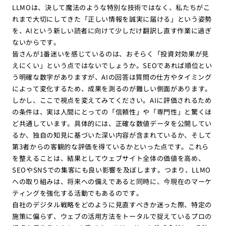
LLMOは、決して魔法のような特別な技術ではなく、私たちがこ
れまで大切にしてきた「正しい情報を誠実に届ける」という姿勢
を、AIという新しい読者に向けて少しだけ翻訳し直す作業に過ぎ
ないからです。
皆さんが1番迷いを感じているのは、おそらく「投資対効果が見
えにくい」という点ではないでしょうか。SEOであれば順位とい
う明確な数字がありますが、AIの回答は質問の仕方やタイミング
によって変化するため、成果を測るのが難しい側面があります。
しかし、ここで視点を変えてみてください。AIに評価されるため
の条件は、実は人間にとっての「信頼性」や「専門性」と驚くほ
ど共通しています。具体的には、正確な数値データを公開してい
るか、独自の知見に基づいた深い内容が含まれているか、そして
第3者からの客観的な評価を得ているかといった点です。これら
を整えることは、結果としてウェブサイト全体の価値を高め、
SEOやSNSでの集客にも良い影響を及ぼします。つまり、LLMO
への取り組みは、将来への備えであると同時に、今現在のマーケ
ティングを強化する活動でもあるのです。
自社のデジタル戦略をどのように見直すべきか迷った際、特定の
施策に偏らず、ウェブの活用方法をトータルで捉えているプロの