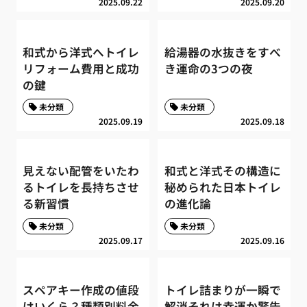
2025.09.22
2025.09.20
和式から洋式へトイレ
給湯器の水抜きをすべ
リフォーム費用と成功
き運命の3つの夜
の鍵
未分類
未分類
2025.09.19
2025.09.18
見えない配管をいたわ
和式と洋式その構造に
るトイレを長持ちさせ
秘められた日本トイレ
る新習慣
の進化論
未分類
未分類
2025.09.17
2025.09.16
スペアキー作成の値段
トイレ詰まりが一瞬で
はいくら？種類別料金
解消それは幸運か警告