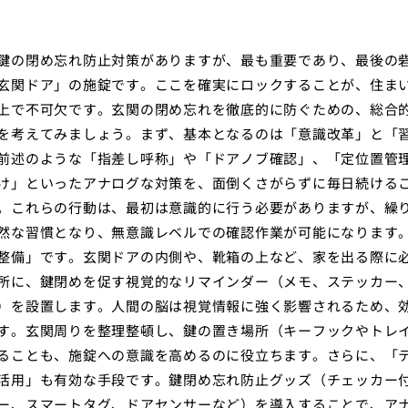
鍵の閉め忘れ防止対策がありますが、最も重要であり、最後の
玄関ドア」の施錠です。ここを確実にロックすることが、住ま
上で不可欠です。玄関の閉め忘れを徹底的に防ぐための、総合
を考えてみましょう。まず、基本となるのは「意識改革」と「
前述のような「指差し呼称」や「ドアノブ確認」、「定位置管
け」といったアナログな対策を、面倒くさがらずに毎日続ける
。これらの行動は、最初は意識的に行う必要がありますが、繰
然な習慣となり、無意識レベルでの確認作業が可能になります
整備」です。玄関ドアの内側や、靴箱の上など、家を出る際に
所に、鍵閉めを促す視覚的なリマインダー（メモ、ステッカー
）を設置します。人間の脳は視覚情報に強く影響されるため、
す。玄関周りを整理整頓し、鍵の置き場所（キーフックやトレ
ることも、施錠への意識を高めるのに役立ちます。さらに、「
活用」も有効な手段です。鍵閉め忘れ防止グッズ（チェッカー
ー、スマートタグ、ドアセンサーなど）を導入することで、ア