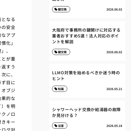
鍵交換
2026.06.02
砦となる
いの安全
大阪府で事務所の鍵開けに対応する
的なアプ
業者おすすめ5選！法人対応のポイ
ントを解説
習慣化」
理」、
鍵交換
2026.06.02
ことが重
り返すう
LLMO対策を始めるべきか迷う時の
。次に、
ヒント
必ず目に
知識
2026.05.21
、オブジ
効果的な
イ）を明
シャワーヘッド交換か給湯器の故障
テクノロ
か見分ける？
付きキー
浴室
2026.05.18
ナログ対