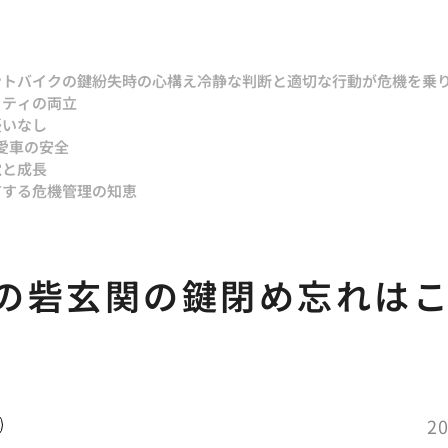
ント
バイクの鍵紛失時の心構え冷静な判断と適切な行動が危機を乗
リティの両立
憂いなし
愛車の安全
覚と成長
有する危機管理の知恵
の砦玄関の鍵閉め忘れは
20