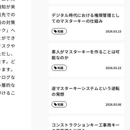
通知が来
出先での
デジタル時代における権限管理とし
てのマスターキーの仕組み
極の対策
ック」へ
知識
2026.03.23
とができ
リスクや
素人がマスターキーを作ることは可
ただし、
能なのか
ます。ど
知識
2026.03.23
ります。
ナログな
多層的な
逆マスターキーシステムという逆転
づけるこ
の発想
知識
2026.03.06
コンストラクションキー工事用キー