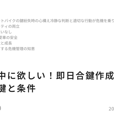
ント
バイクの鍵紛失時の心構え冷静な判断と適切な行動が危機を乗
リティの両立
憂いなし
愛車の安全
覚と成長
有する危機管理の知恵
中に欲しい！即日合鍵作
鍵と条件
20