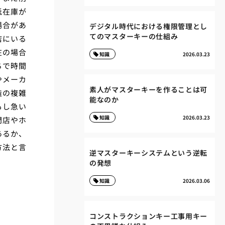
抵在庫が
場合があ
デジタル時代における権限管理とし
てのマスターキーの仕組み
店にいる
在の場合
知識
2026.03.23
ちで時間
やメーカ
素人がマスターキーを作ることは可
造の複雑
能なのか
もし急い
知識
2026.03.23
門店やホ
あるか、
方法と言
逆マスターキーシステムという逆転
の発想
知識
2026.03.06
コンストラクションキー工事用キー