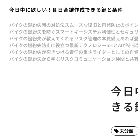
今日中に欲しい！即日合鍵作成できる鍵と条件
バイクの鍵紛失時の対処法スムーズな復旧と再発防止のポイ
バイクの鍵紛失を防ぐスマートキーシステム利便性とセキュ
バイクの鍵紛失が教えてくれるリスク管理の本質備えあれば
バイクの鍵紛失防止に役立つ最新テクノロジーIoTとAIが守る
バイクの鍵紛失が突きつける責任の重さライダーとしての自
バイクの鍵紛失から学ぶリスクコミュニケーション仲間と共
今日
きる
未分類