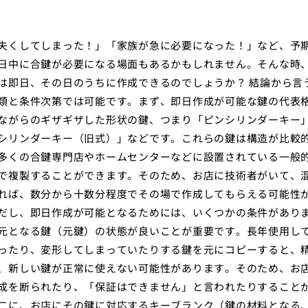
失くしてしまった！」「家族が急に必要になった！」など、予
日中に合鍵が必要になる場面もあるかもしれません。そんな時
は即日、その日のうちに作成できるのでしょうか？ 結論から言
類と条件次第では可能です。まず、即日作成が可能な鍵の代表
ながらのギザギザした形状の鍵、つまり「ピンシリンダーキー
シリンダーキー（旧式）」などです。これらの鍵は構造が比較
多くの合鍵専門店やホームセンターなどに設置されている一般
で複製することができます。そのため、お店に技術者がいて、
れば、数分から十数分程度でその場で作成してもらえる可能性
だし、即日作成が可能となるためには、いくつかの条件があり
元となる鍵（元鍵）の状態が良いことが重要です。長年使用し
ったり、変形してしまっていたりする鍵を元にコピーすると、
、新しい鍵が正常に使えない可能性があります。そのため、お
成を断られたり、「保証はできません」と言われたりすること
二に、お店にその鍵に対応するキーブランク（鍵の材料となる