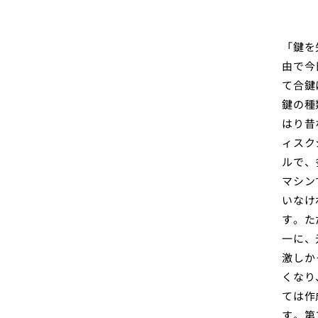
「鍵を
由で今
て合鍵
鍵の種
はり昔
ィスク
ルで、
マシン
いなけ
す。た
一に、
激しか
くなり
ては作
す。第