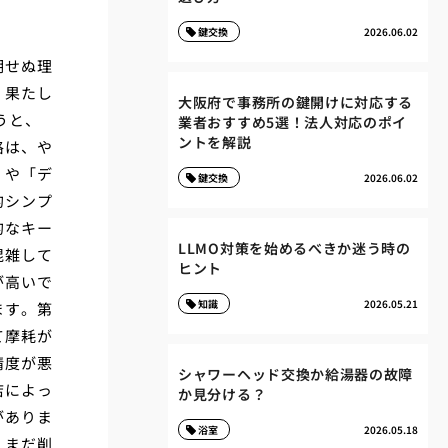
鍵交換
2026.06.02
期せぬ理
、果たし
大阪府で事務所の鍵開けに対応する
うと、
業者おすすめ5選！法人対応のポイ
ントを解説
格は、や
」や「デ
鍵交換
2026.06.02
的シンプ
的なキー
LLMO対策を始めるべきか迷う時の
混雑して
ヒント
が高いで
知識
2026.05.21
ます。第
て摩耗が
精度が悪
シャワーヘッド交換か給湯器の故障
店によっ
か見分ける？
がありま
浴室
2026.05.18
、まだ削