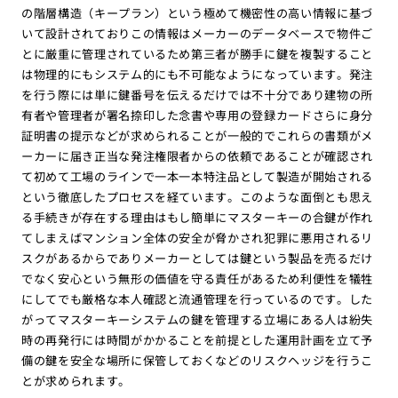
の階層構造（キープラン）という極めて機密性の高い情報に基づ
いて設計されておりこの情報はメーカーのデータベースで物件ご
とに厳重に管理されているため第三者が勝手に鍵を複製すること
は物理的にもシステム的にも不可能なようになっています。発注
を行う際には単に鍵番号を伝えるだけでは不十分であり建物の所
有者や管理者が署名捺印した念書や専用の登録カードさらに身分
証明書の提示などが求められることが一般的でこれらの書類がメ
ーカーに届き正当な発注権限者からの依頼であることが確認され
て初めて工場のラインで一本一本特注品として製造が開始される
という徹底したプロセスを経ています。このような面倒とも思え
る手続きが存在する理由はもし簡単にマスターキーの合鍵が作れ
てしまえばマンション全体の安全が脅かされ犯罪に悪用されるリ
スクがあるからでありメーカーとしては鍵という製品を売るだけ
でなく安心という無形の価値を守る責任があるため利便性を犠牲
にしてでも厳格な本人確認と流通管理を行っているのです。した
がってマスターキーシステムの鍵を管理する立場にある人は紛失
時の再発行には時間がかかることを前提とした運用計画を立て予
備の鍵を安全な場所に保管しておくなどのリスクヘッジを行うこ
とが求められます。